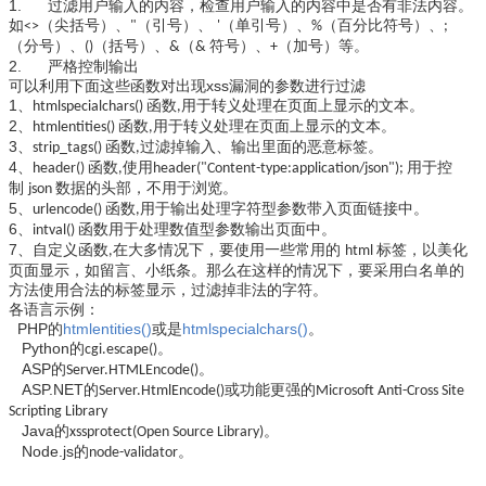
1.
过滤用户输入的内容，检查用户输入的内容中是否有非法内容。
如
（尖括号）、
（引号）、
（单引号）、
（百分比符号）、
<>
"
'
%
;
（分号）、
（括号）、
（
符号）、
（加号）等。
()
&
&
+
2.
严格控制输出
xss
可以利用下面这些函数对出现
漏洞的参数进行过滤
1
、
函数
用于转义处理在页面上显示的文本。
htmlspecialchars()
,
2
、
函数
用于转义处理在页面上显示的文本。
htmlentities()
,
3
、
函数
过滤掉输入、输出里面的恶意标签。
strip_tags()
,
4
、
函数
使用
用于控
header()
,
header("Content-type:application/json");
制
数据的头部，不用于浏览。
json
5
、
函数
用于输出处理字符型参数带入页面链接中。
urlencode()
,
6
、
函数用于处理数值型参数输出页面中。
intval()
7
、自定义函数
在大多情况下，要使用一些常用的
标签，以美化
,
html
页面显示，如留言、小纸条。那么在这样的情况下，要采用白名单的
方法使用合法的标签显示，过滤掉非法的字符。
各语言示例：
PHP
htmlentities()
htmlspecialchars()
的
或是
。
Python
的
。
cgi.escape()
ASP
的
。
Server.HTMLEncode()
ASP.NET
的
或功能更强的
Server.HtmlEncode()
Microsoft Anti-Cross Site
Scripting Library
Java
的
。
xssprotect(Open Source Library)
Node.js
的
。
node-validator