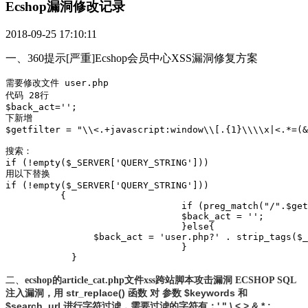
Ecshop漏洞修改记录
2018-09-25 17:10:11
一、360提示[严重]Ecshop会员中心XSS漏洞修复方案
需要修改文件 user.php

代码 28行

$back_act='';

下新增

$getfilter = "\\<.+javascript:window\\[.{1}\\\\x|<.*=(&
搜索：

if (!empty($_SERVER['QUERY_STRING']))

用以下替换

if (!empty($_SERVER['QUERY_STRING']))

          {	

				if (preg_match("/".$getfilter."/is",$_SERVER['QUERY_STRING'])==1){

				$back_act = '';

				}else{

                $back_act = 'user.php?' . strip_tags($_
				}

            }
二、
ecshop的article_cat.php文件xss跨站脚本攻击漏洞 ECSHOP SQL
用 str_replace() 函数 对 参数 $keywords 和
注入漏洞，
$search_url 进行字符过滤，需要过滤的字符有：' " \ < > & * ;