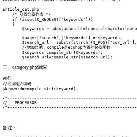
article_cat.php

    /* 获得文章列表 */

    if (isset($_REQUEST['keywords']))

    {

        $keywords = addslashes(htmlspecialchars(urldeco
        $pager['search']['keywords'] = $keywords;

        $search_url = substr(strrchr($_POST['cur_url'],
        //增加过滤，compile是ecshop内置的替换函数

        $keywords=compile_str($keywords);

        $search_url=compile_str($search_url);
三、category.php漏洞
90行

//过滤输入编码

$keyword=compile_str($keyword);

/*-----------------------------------------------------
//-- PROCESSOR

/*-----------------------------------------------------
备注：